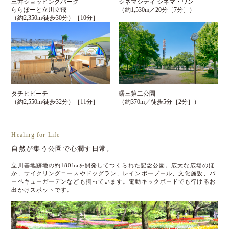
三井ショッピングパーク
シネマシティ シネマ・ワン
ららぽーと立川立飛
（約1,530m／20分［7分］）
（約2,350m/徒歩30分）［10分］
タチヒビーチ
曙三第二公園
（約2,550m/徒歩32分）［11分］
（約370m／徒歩5分［2分］）
Healing for Life
自然が集う公園で心潤す日常。
立川基地跡地の約180haを開発してつくられた記念公園。広大な広場のほ
か、サイクリングコースやドッグラン、レインボープール、文化施設、バ
ーベキューガーデンなども揃っています。電動キックボードでも行けるお
出かけスポットです。