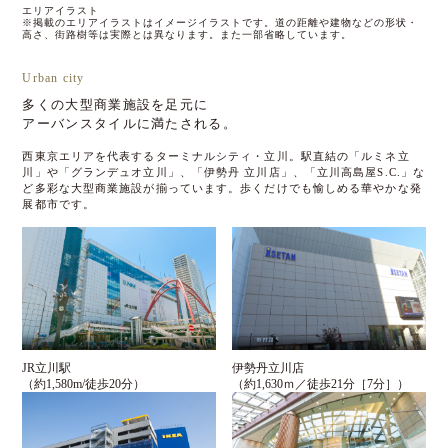
エリアイラスト
※掲載のエリアイラストはイメージイラストです。道の距離や建物などの形状・
高さ、街路樹等は実際とは異なります。また一部省略しています。
Urban city
多くの大型商業施設を足元に
アーバンスタイルに満たされる。
西東京エリアを代表するターミナルシティ・立川。駅直結の「ルミネ立
川」や「グランデュオ立川」、「伊勢丹 立川店」、「立川高島屋S.C.」な
ど多彩な大型商業施設が揃っています。歩くだけでも愉しめる華やかな発
展都市です。
JR立川駅
伊勢丹立川店
（約1,580m/徒歩20分）
（約1,630ｍ／徒歩21分［7分］）