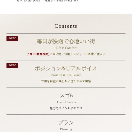
定休日／第2火曜日・毎週水・木曜日※祝日除く
Contents
毎日が快適で心地いい街
Life is Comfort
子育て(教育機関)
／買い物／公園・レジャー／
医療／住まい
ポジション&リアルボイス
Position & Real Voice
立川を自在に楽しむ／住んでみて実感
スゴ6
The 6 Charms
魅力のポイント早わかり
プラン
Planning