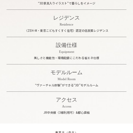
“3D家具入りイラスト”で暮らしをイメージ
レジデンス
Residence
〈ZEH-M・東京こどもすくすく住宅〉
認定の低炭素レジデンス
設備仕様
Equipment
美しさと機能性・環境配慮にこだわる
省エネ仕様
モデルルーム
Model Room
“ヴァーチャル体験”ができる“3D”モデルルーム
アクセス
Access
JR中央線〈3線利用可〉&都心直結
事業主（売主）