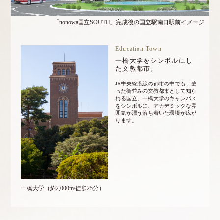
「nonowa国立SOUTH」完成後の国立駅南口駅前イメージ
Education Town
一橋大学をシンボルにし
た文教都市。
JR中央線沿線の都市の中でも、整
った街並みの文教都市として知ら
れる国立。一橋大学のキャンパス
をシンボルに、アカデミックな雰
囲気が漂う落ち着いた環境が広が
ります。
一橋大学
（約2,000m/徒歩25分）