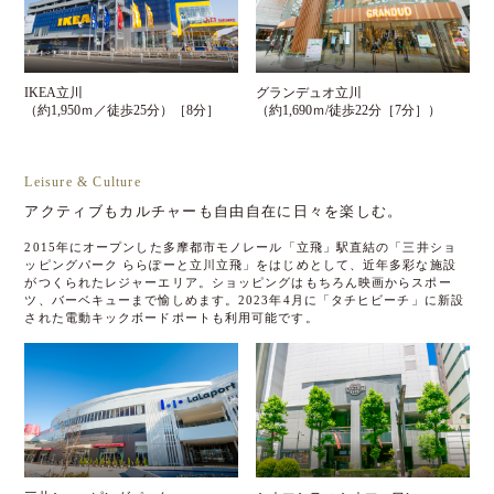
IKEA立川
グランデュオ立川
（約1,950ｍ／徒歩25分）［8分］
（約1,690ｍ/徒歩22分［7分］）
Leisure & Culture
アクティブもカルチャーも自由自在に日々を楽しむ。
2015年にオープンした多摩都市モノレール「立飛」駅直結の「三井ショ
ッピングパーク ららぽーと立川立飛」をはじめとして、近年多彩な施設
がつくられたレジャーエリア。ショッピングはもちろん映画からスポー
ツ、バーベキューまで愉しめます。2023年4月に「タチヒビーチ」に新設
された電動キックボードポートも利用可能です。