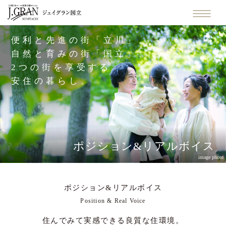
便利と先進の街「立川」、
自然と育みの街「国立」、
2つの街を享受する
安住の暮らし。
ポジション&リアルボイス
image photo
ポジション&リアルボイス
Position & Real Voice
住んでみて実感できる良質な住環境。