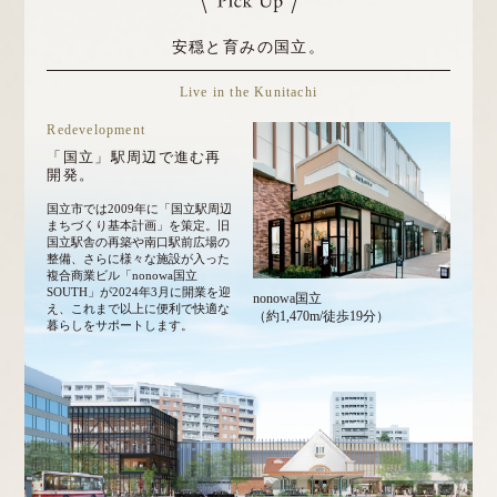
安穏と育みの国立。
Live in the Kunitachi
Redevelopment
「国立」駅周辺で進む再
開発。
国立市では2009年に「国立駅周辺
まちづくり基本計画」を策定。旧
国立駅舎の再築や南口駅前広場の
整備、さらに様々な施設が入った
複合商業ビル「nonowa国立
SOUTH」が2024年3月に開業を迎
nonowa国立
え、これまで以上に便利で快適な
（約1,470m/徒歩19分）
暮らしをサポートします。