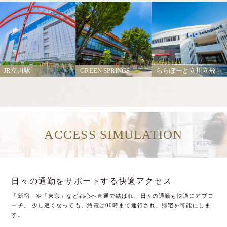
GREEN SPRINGS
JR立川駅
ららぽーと立川立飛
ACCESS SIMULATION
日々の通勤をサポートする快適アクセス
「新宿」や「東京」など都心へ直通で結ばれ、日々の通勤も快適にアプロ
ーチ。
少し遅くなっても、終電は00時まで運行され、帰宅を可能にしま
す。