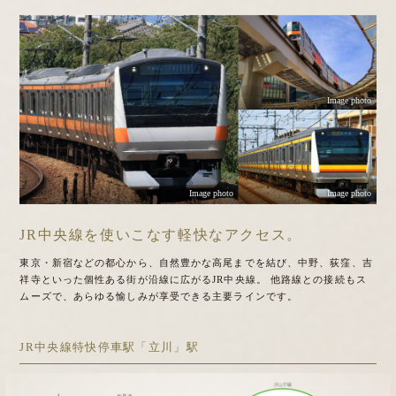
Image photo
Image photo
Image photo
JR中央線を使いこなす軽快なアクセス。
東京・新宿などの都心から、自然豊かな高尾までを結び、中野、荻窪、吉
祥寺といった個性ある街が沿線に広がるJR中央線。
他路線との接続もス
ムーズで、あらゆる愉しみが享受できる主要ラインです。
JR中央線特快停車駅「立川」駅