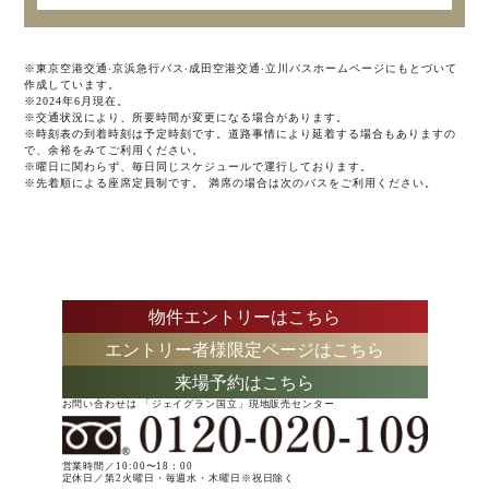
※東京空港交通‧京浜急⾏バス‧成⽥空港交通‧⽴川バスホームページにもとづいて
作成しています。
※2024年6⽉現在。
※交通状況により、所要時間が変更になる場合があります。
※時刻表の到着時刻は予定時刻です。道路事情により延着する場合もありますの
で、余裕をみてご利⽤ください。
※曜⽇に関わらず、毎⽇同じスケジュールで運⾏しております。
※先着順による座席定員制です。 満席の場合は次のバスをご利⽤ください。
物件エントリーはこちら
エントリー者様限定ページはこちら
来場予約はこちら
お問い合わせは 「ジェイグラン国立」現地販売センター
営業時間／10:00〜18：00
定休日／第2火曜日・毎週水・木曜日※祝日除く