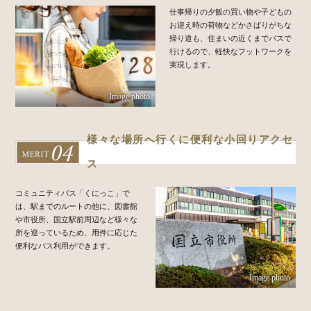
仕事帰りの夕飯の買い物や子どもの
お迎え時の荷物などかさばりがちな
帰り道も、住まいの近くまでバスで
行けるので、軽快なフットワークを
実現します。
Image photo
様々な場所へ行くに便利な小回りアクセ
ス
コミュニティバス「くにっこ」で
は、駅までのルートの他に、図書館
や市役所、国立駅前周辺など様々な
所を巡っているため、用件に応じた
便利なバス利用ができます。
Image photo