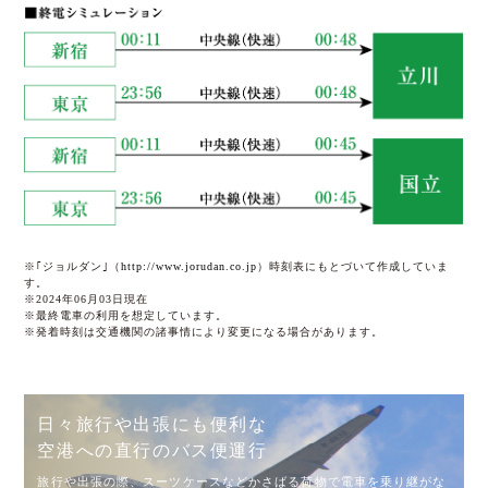
※｢ジョルダン｣（
http://www.jorudan.co.jp
）時刻表にもとづいて作成していま
す。
※2024年06⽉03⽇現在
※最終電⾞の利⽤を想定しています。
※発着時刻は交通機関の諸事情により変更になる場合があります。
日々旅行や出張にも便利な
空港への直行のバス便運行
旅行や出張の際、スーツケースなどかさばる荷物で電車を乗り継がな