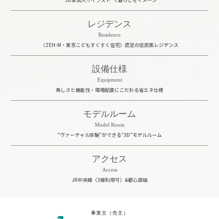
レジデンス
Residence
〈ZEH-M・東京こどもすくすく住宅〉
認定の低炭素レジデンス
設備仕様
Equipment
美しさと機能性・環境配慮にこだわる
省エネ仕様
モデルルーム
Model Room
“ヴァーチャル体験”ができる“3D”モデルルーム
アクセス
Access
JR中央線〈3線利用可〉&都心直結
事業主（売主）