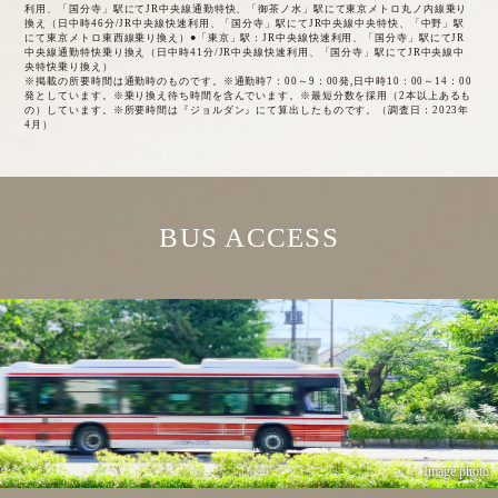
利用、「国分寺」駅にてJR中央線通勤特快、「御茶ノ水」駅にて東京メトロ丸ノ内線乗り
換え（日中時46分/JR中央線快速利用、「国分寺」駅にてJR中央線中央特快、「中野」駅
にて東京メトロ東西線乗り換え）●「東京」駅：JR中央線快速利用、「国分寺」駅にてJR
中央線通勤特快乗り換え（日中時41分/JR中央線快速利用、「国分寺」駅にてJR中央線中
央特快乗り換え）
※掲載の所要時間は通勤時のものです。※通勤時7：00～9：00発,日中時10：00～14：00
発としています。※乗り換え待ち時間を含んでいます。※最短分数を採用（2本以上あるも
の）しています。※所要時間は『ジョルダン』にて算出したものです。（調査日：2023年
4月）
BUS ACCESS
Image photo