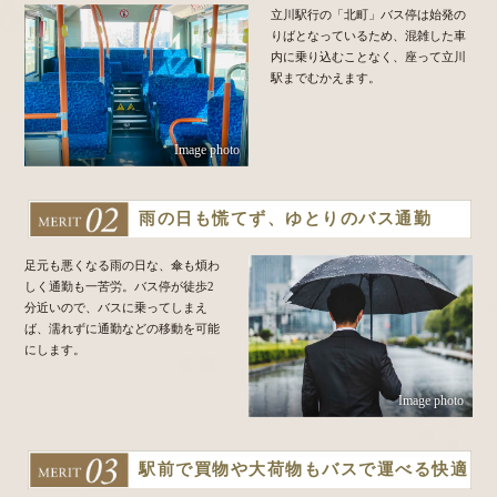
立川駅行の「北町」バス停は始発の
りばとなっているため、混雑した車
内に乗り込むことなく、座って立川
駅までむかえます。
Image photo
雨の日も慌てず、ゆとりのバス通勤
足元も悪くなる雨の日な、傘も煩わ
しく通勤も一苦労。バス停が徒歩2
分近いので、バスに乗ってしまえ
ば、濡れずに通勤などの移動を可能
にします。
Image photo
駅前で買物や大荷物もバスで運べる快適