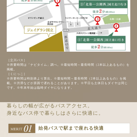
［立川バス］
※所要時間は「ナビタイム」調べ。※最短時間～最長時間（2本以上あるもの）を
掲載。
［くにっこ］
※所要時間は時刻表より算出。※最短時間～最長時間（2本以上あるもの）を掲
載。※渋滞などが原因で遅れることがあります。※平日も土休日もダイヤは同じ
です。
※年末年始は臨時ダイヤになります。
暮らしの幅が広がるバスアクセス。
身近なバス停で暮らしはさらに快適に。
始発バスで駅まで座れる快適