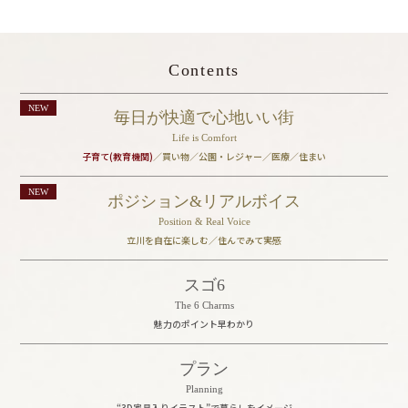
Contents
毎日が快適で心地いい街
Life is Comfort
子育て(教育機関)
／買い物／公園・レジャー／
医療／住まい
ポジション&リアルボイス
Position & Real Voice
立川を自在に楽しむ／住んでみて実感
スゴ6
The 6 Charms
魅力のポイント早わかり
プラン
Planning
“3D家具入りイラスト”で暮らしをイメージ